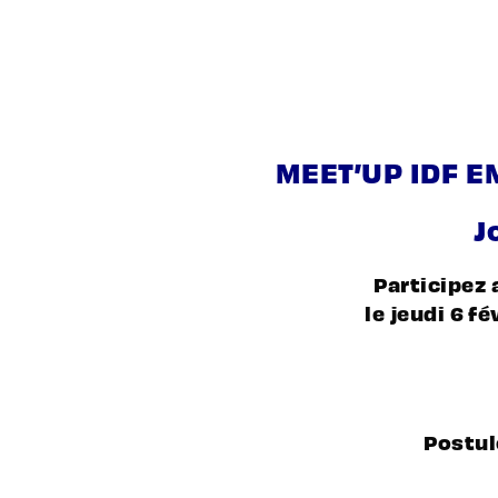
MEET’UP IDF E
J
Participez 
le jeudi 6 f
Postul