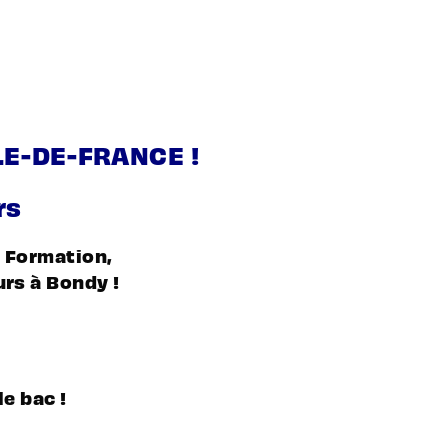
LE-DE-FRANCE !
rs
i Formation,
urs à Bondy !
e bac !