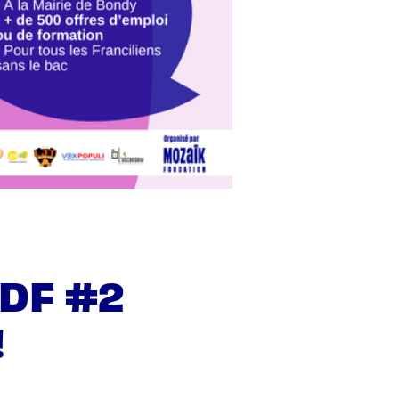
IDF #2
!