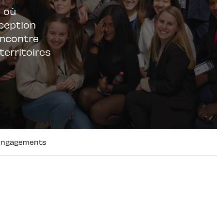
e où
xception
encontre
territoires
 engagements