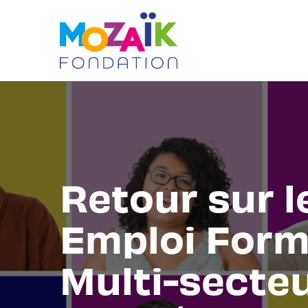
Aller
au
contenu
Retour sur l
Emploi Form
Multi-secte