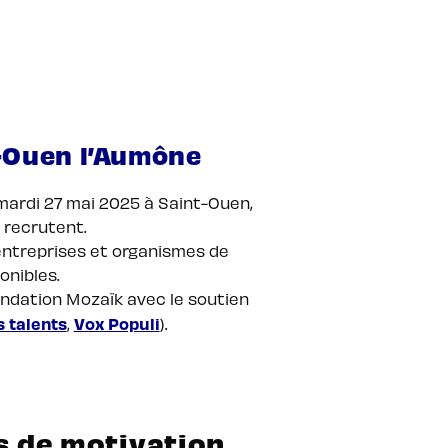
t-Ouen l’Aumône
 mardi 27 mai 2025 à Saint-Ouen,
 recrutent.
 entreprises et organismes de
onibles.
Fondation Mozaïk avec le soutien
 talents
Vox Populi
,
).
s de motivation